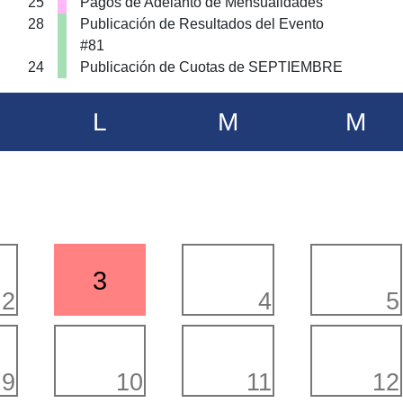
25
Pagos de Adelanto de Mensualidades
28
Publicación de Resultados del Evento
#81
24
Publicación de Cuotas de SEPTIEMBRE
L
M
M
3
2
4
5
9
10
11
12